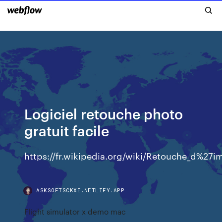
Logiciel retouche photo
gratuit facile
https://fr.wikipedia.org/wiki/Retouche_d%27
ASKSOFTSCKXE.NETLIFY.APP
Flight simulator x demo mac