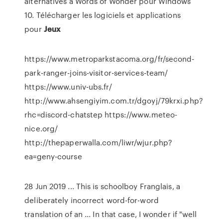
alternatives à Words of Wonder pour Windows
10. Télécharger les logiciels et applications
pour
Jeux
https://www.metroparkstacoma.org/fr/second-
park-ranger-joins-visitor-services-team/
https://www.univ-ubs.fr/
http://www.ahsengiyim.com.tr/dgoyj/79krxi.php?
rhc=discord-chatstep https://www.meteo-
nice.org/
http://thepaperwalla.com/liwr/wjur.php?
ea=geny-course
28 Jun 2019 ... This is schoolboy Franglais, a
deliberately incorrect word-for-word
translation of an ... In that case, I wonder if "well