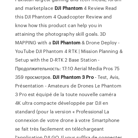
and marketplace
DJI
Phantom
4 Review
Read
this DJI Phantom 4 Quadcopter Review and
know how this product can help you in
attaining the photography skill goals. 3D
MAPPING with a
DJI
Phantom
& Drone Deploy -
YouTube DJI Phantom 4 RTK | Mission Planning &
Setup with the D-RTK 2 Base Station -
Продолжительность: 17:10 Aerial Media Pros 75
359 просмотров.
DJI
Phantom
3
Pro
- Test, Avis,
Présentation - Amateurs de Drones Le Phantom
3 Pro est équipé de la toute nouvelle caméra
4K ultra compacte développée par DJI en
standard (pour la version « Professional La
connexion de votre drone à votre Smartphone
se fait très facilement en téléchargeant
l'application DJI GO. Il vous suffira de connecter