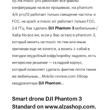
dji.На mavic pro работают все файлы
конфигурации на всех прошивках, на phantom
4/4 pro/I2 работает только смещение частоты и
FCC, на spark и mavic air работает только FCC,
2.4 ГГц. Как сделать
DJI
Phantom
3
мобильным /
Хабр Но все же, если у Вас остался phantom 3,
который менять на mavic по тем или иным
причинам еще не хочется, а возить с собой в
поездки неудобный кофр/коробку надоело, есть
интересное решение — складной корпус,
который позволяет сделать фантом почти таким
же мобильным... Mobile-review.com Обзор
квадрокоптера
DJI
Phantom
...
Smart drone DJI Phantom 3
Standard on www.alzashop.com.