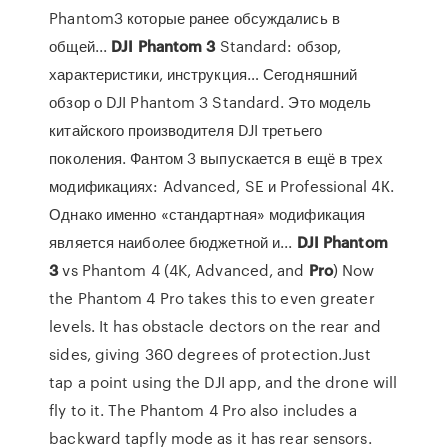
Phantom3 которые ранее обсуждались в
общей...
DJI
Phantom
3
Standard: обзор,
характеристики, инструкция… Сегодняшний
обзор о DJI Phantom 3 Standard. Это модель
китайского производителя DJI третьего
поколения. Фантом 3 выпускается в ещё в трех
модификациях: Advanced, SE и Professional 4К.
Однако именно «стандартная» модификация
является наиболее бюджетной и...
DJI
Phantom
3
vs Phantom 4 (4K, Advanced, and
Pro
) Now
the Phantom 4 Pro takes this to even greater
levels. It has obstacle dectors on the rear and
sides, giving 360 degrees of protection.Just
tap a point using the DJI app, and the drone will
fly to it. The Phantom 4 Pro also includes a
backward tapfly mode as it has rear sensors.