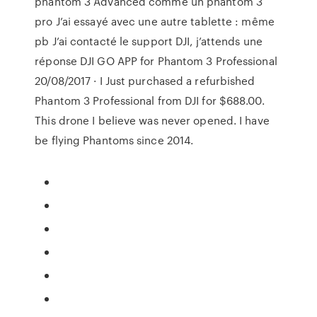
phantom 3 Advanced comme un phantom 3
pro J’ai essayé avec une autre tablette : même
pb J’ai contacté le support DJI, j’attends une
réponse DJI GO APP for Phantom 3 Professional
20/08/2017 · I Just purchased a refurbished
Phantom 3 Professional from DJI for $688.00.
This drone I believe was never opened. I have
be flying Phantoms since 2014.