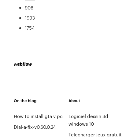
908
1993
1754
On the blog
About
How to install gta v pc
Logiciel dessin 3d
windows 10
Dial-a-fix-v0.60.0.24
Telecharger jeux gratuit